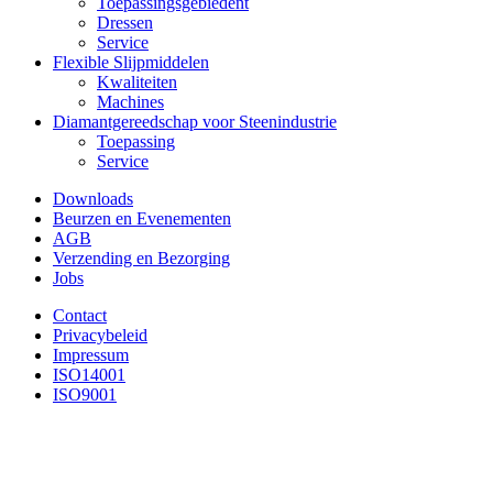
Toepassingsgebiedent
Dressen
Service
Flexible Slijpmiddelen
Kwaliteiten
Machines
Diamantgereedschap voor Steenindustrie
Toepassing
Service
Downloads
Beurzen en Evenementen
AGB
Verzending en Bezorging
Jobs
Contact
Privacybeleid
Impressum
ISO14001
ISO9001
BÄRHAUSEN GmbH & Co KG
Ihr Partner für professionelle Schleiftechnik
Rimloser Str. 67
D-36341 Lauterbach