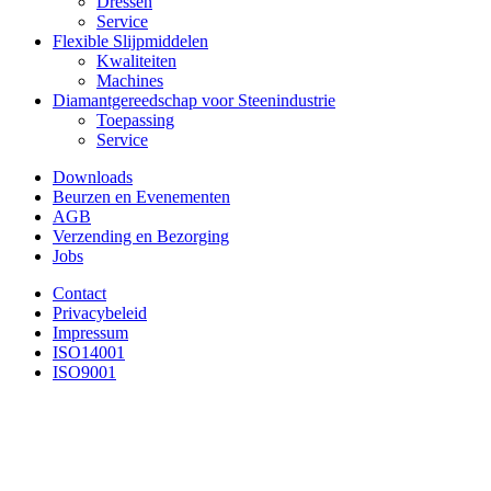
Dressen
Service
Flexible Slijpmiddelen
Kwaliteiten
Machines
Diamantgereedschap voor Steenindustrie
Toepassing
Service
Downloads
Beurzen en Evenementen
AGB
Verzending en Bezorging
Jobs
Contact
Privacybeleid
Impressum
ISO14001
ISO9001
BÄRHAUSEN GmbH & Co KG
Ihr Partner für professionelle Schleiftechnik
Rimloser Str. 67
D-36341 Lauterbach
Tel. +49 – (0)6641 – 185-0