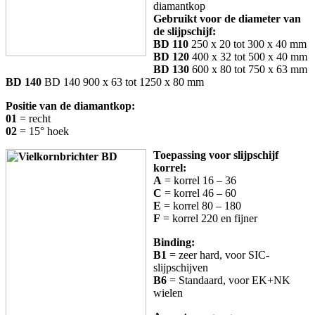
diamantkop
Gebruikt voor de diameter van
de slijpschijf:
BD 110
250 x 20 tot 300 x 40 mm
BD 120
400 x 32 tot 500 x 40 mm
BD 130
600 x 80 tot 750 x 63 mm
BD 140
BD 140 900 x 63 tot 1250 x 80 mm
Positie van de diamantkop:
01
= recht
02
= 15° hoek
Toepassing voor slijpschijf
korrel:
A
= korrel 16 – 36
C
= korrel 46 – 60
E
= korrel 80 – 180
F
= korrel 220 en fijner
Binding:
B1
= zeer hard, voor SIC-
slijpschijven
B6
= Standaard, voor EK+NK
wielen