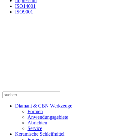
Impressum
ISO14001
ISO9001
BÄRHAUSEN GmbH & Co KG
Ihr Partner für professionelle Schleiftechnik
Rimloser Str. 67
D-36341 Lauterbach
Tel. +49 – (0)6641 – 185-0
Fax +49 – (0)6641 – 185-50
E-Mail:
info@baerhausen.de
Internet:
www.baerhausen.de
Copyright © 2025 Bärhausen GmbH & Co. KG
Verkauf ausschließlich an gewerbliche Kunden / Unternehmer im
Sinne des § 14 BGB
Diamant & CBN Werkzeuge
Formen
Anwendungsgebiete
Abrichten
Service
Keramische Schleifmittel
Formen