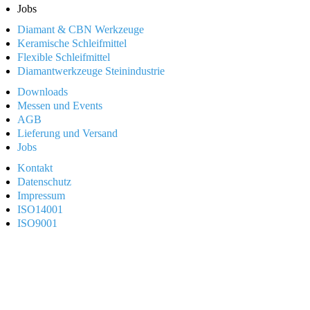
Jobs
Diamant & CBN Werkzeuge
Keramische Schleifmittel
Formen
Flexible Schleifmittel
Anwendungsgebiete
Formen
Diamantwerkzeuge Steinindustrie
Abrichten
Anwendungsgebiete
Qualitäten
Service
Abrichten
Maschinen
Anwendungsgebiete
Downloads
Service
Service
Messen und Events
AGB
Lieferung und Versand
Jobs
Kontakt
Datenschutz
Impressum
ISO14001
ISO9001
BÄRHAUSEN GmbH & Co KG
Ihr Partner für professionelle Schleiftechnik
Rimloser Str. 67
D-36341 Lauterbach
Tel. +49 – (0)6641 – 185-0
Fax +49 – (0)6641 – 185-50