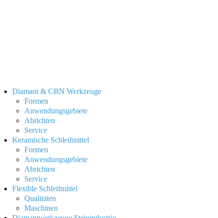
E-Mail:
info@baerhausen.de
Internet:
www.baerhausen.de
Copyright © 2025 Bärhausen GmbH & Co. KG
Verkauf ausschließlich an gewerbliche Kunden / Unternehmer im
Sinne des § 14 BGB
Diamant & CBN Werkzeuge
Formen
Anwendungsgebiete
Abrichten
Service
Keramische Schleifmittel
Formen
Anwendungsgebiete
Abrichten
Service
Flexible Schleifmittel
Qualitäten
Maschinen
Diamantwerkzeuge Steinindustrie